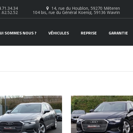
.71.34.34
14, rue du Houblon, 59270 Méteren
1.62.52.52
104 bis, rue du Général Koenig, 59136 Wavrin
UI SOMMES NOUS ?
VÉHICULES
REPRISE
GARANTIE