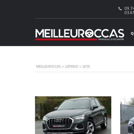
09.74
03.6
Q
MEILLEUROCCAS
>
LISTINGS
>
2019