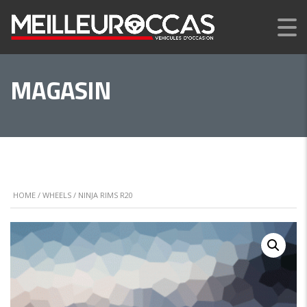
MAGASIN
HOME
/
WHEELS
/ NINJA RIMS R20