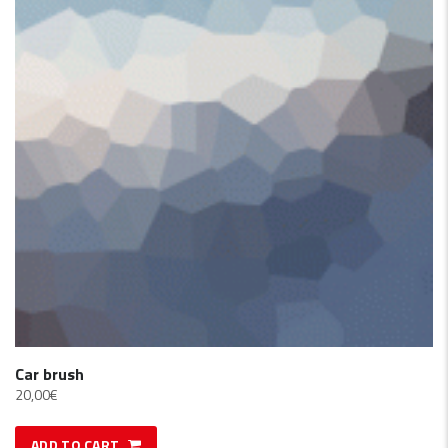
Car brush
20,00
€
ADD TO CART