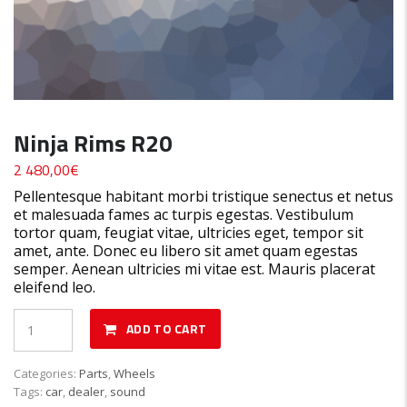
Ninja Rims R20
2 480,00
€
Pellentesque habitant morbi tristique senectus et netus
et malesuada fames ac turpis egestas. Vestibulum
tortor quam, feugiat vitae, ultricies eget, tempor sit
amet, ante. Donec eu libero sit amet quam egestas
semper. Aenean ultricies mi vitae est. Mauris placerat
eleifend leo.
Quantité
ADD TO CART
Categories:
Parts
,
Wheels
Tags:
car
,
dealer
,
sound