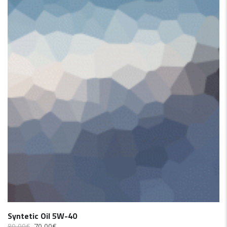
SALE!
Syntetic Oil 5W-40
80,00
€
70,00
€