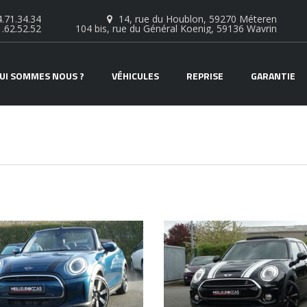
.71.34.34
14, rue du Houblon, 59270 Méteren
1.62.52.52
104 bis, rue du Général Koenig, 59136 Wavrin
UI SOMMES NOUS ?
VÉHICULES
REPRISE
GARANTIE