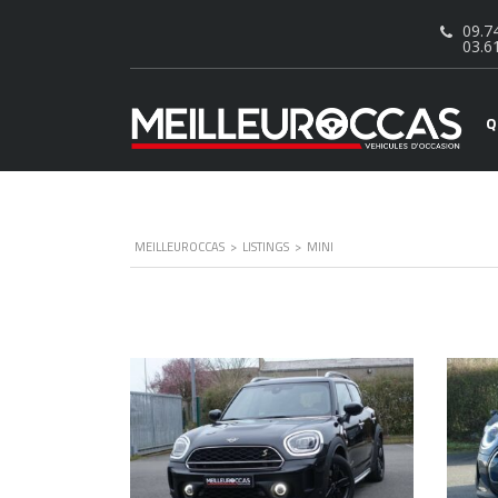
09.74
03.6
Q
MEILLEUROCCAS
>
LISTINGS
>
MINI