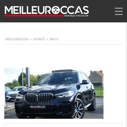
MEILLEUROCCAS
>
LISTINGS
>
394 CV