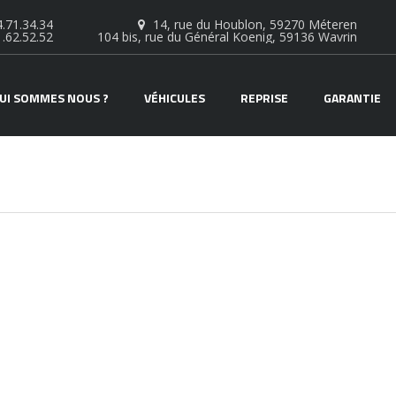
.71.34.34
14, rue du Houblon, 59270 Méteren
1.62.52.52
104 bis, rue du Général Koenig, 59136 Wavrin
UI SOMMES NOUS ?
VÉHICULES
REPRISE
GARANTIE