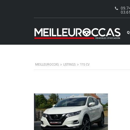
09.74
03.6
Q
MEILLEUROCCAS
>
LISTINGS
>
115 CV