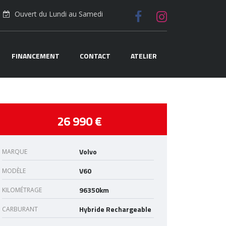
Ouvert du Lundi au Samedi
FINANCEMENT
CONTACT
ATELIER
26 990 €
Volvo
MARQUE
V60
MODÈLE
96350km
KILOMÉTRAGE
Hybride Rechargeable
CARBURANT