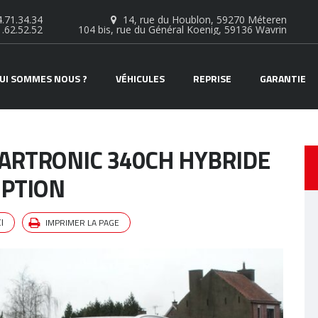
.71.34.34
14, rue du Houblon, 59270 Méteren
1.62.52.52
104 bis, rue du Général Koenig, 59136 Wavrin
UI SOMMES NOUS ?
VÉHICULES
REPRISE
GARANTIE
EARTRONIC 340CH HYBRIDE
IPTION
IMPRIMER LA PAGE
I