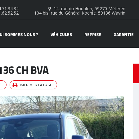
.71.34.34
14, rue du Houblon, 59270 Méteren
1.62.52.52
104 bis, rue du Général Koenig, 59136 Wavrin
UI SOMMES NOUS ?
VÉHICULES
REPRISE
GARANTIE
136 CH BVA
IMPRIMER LA PAGE
I