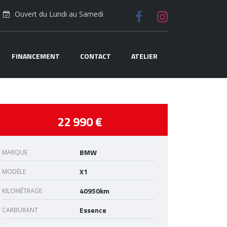
Ouvert du Lundi au Samedi
FINANCEMENT
CONTACT
ATELIER
22 990 €
BMW
MARQUE
X1
MODÈLE
40950km
KILOMÉTRAGE
Essence
CARBURANT