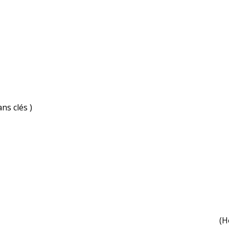
ns clés )
(H