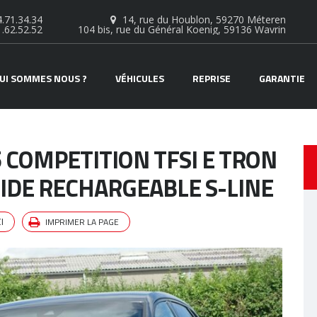
.71.34.34
14, rue du Houblon, 59270 Méteren
1.62.52.52
104 bis, rue du Général Koenig, 59136 Wavrin
UI SOMMES NOUS ?
VÉHICULES
REPRISE
GARANTIE
 COMPETITION TFSI E TRON
RIDE RECHARGEABLE S-LINE
IMPRIMER LA PAGE
I