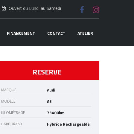
Ouvert du Lundi au Samedi
FINANCEMENT
CONTACT
ATELIER
RESERVE
Audi
MARQUE
A3
MODÈLE
73400km
KILOMÉTRAGE
Hybride Rechargeable
CARBURANT