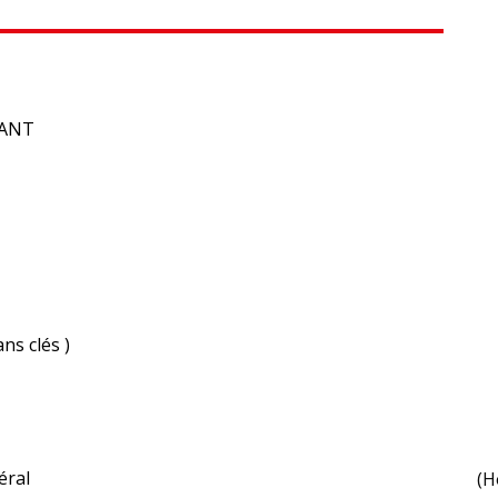
LANT
ns clés )
éral
(H