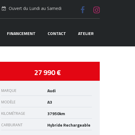
Ouvert du Lundi au Samedi
FINANCEMENT
CONTACT
ATELIER
27 990 €
Audi
MARQUE
A3
MODÈLE
37950km
KILOMÉTRAGE
Hybride Rechargeable
CARBURANT