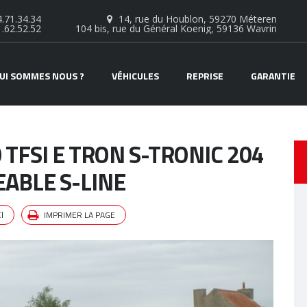
.71.34.34
14, rue du Houblon, 59270 Méteren
1.62.52.52
104 bis, rue du Général Koenig, 59136 Wavrin
UI SOMMES NOUS ?
VÉHICULES
REPRISE
GARANTIE
 TFSI E TRON S-TRONIC 204
ABLE S-LINE
IMPRIMER LA PAGE
I