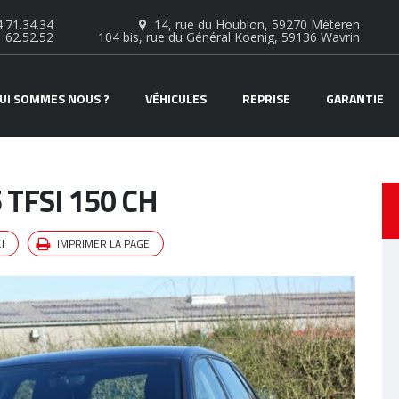
.71.34.34
14, rue du Houblon, 59270 Méteren
1.62.52.52
104 bis, rue du Général Koenig, 59136 Wavrin
UI SOMMES NOUS ?
VÉHICULES
REPRISE
GARANTIE
 TFSI 150 CH
IMPRIMER LA PAGE
I