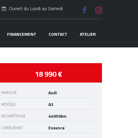
Ouvert du Lundi au Samedi
FINANCEMENT
CONTACT
ATELIER
18 990 €
Audi
MARQUE
A3
MODÈLE
44950km
KILOMÉTRAGE
Essence
CARBURANT