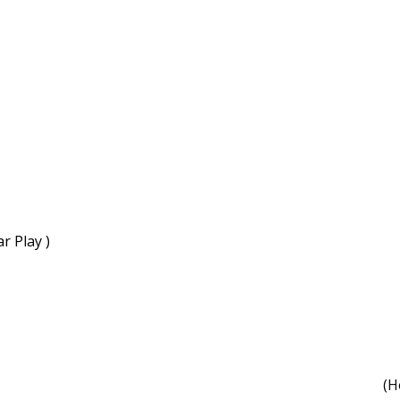
r Play )
(H