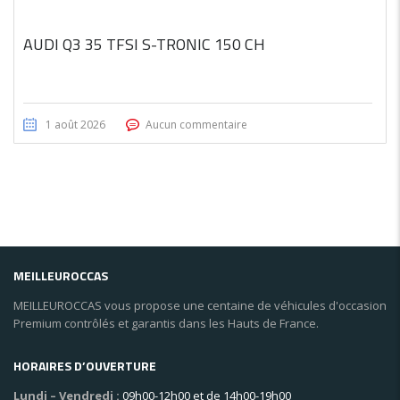
AUDI Q3 35 TFSI S-TRONIC 150 CH
1 août 2026
Aucun commentaire
MEILLEUROCCAS
MEILLEUROCCAS vous propose une centaine de véhicules d'occasion
Premium contrôlés et garantis dans les Hauts de France.
HORAIRES D’OUVERTURE
Lundi – Vendredi :
09h00-12h00 et de 14h00-19h00