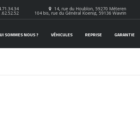
.71.34.34
14, rue du Houblon, 59270 Méteren
1.62.52.52
104 bis, rue du Général Koenig, 59136 Wavrin
UI SOMMES NOUS ?
VÉHICULES
REPRISE
GARANTIE