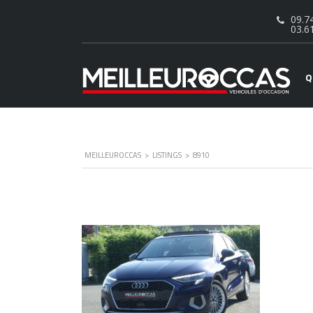
09.74
03.6
Q
MEILLEUROCCAS
>
LISTINGS
>
8910