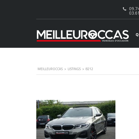
09.74
03.6
Q
MEILLEUROCCAS
>
LISTINGS
>
8212