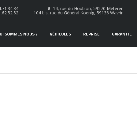
.71.34.34
14, rue du Houblon, 59270 Méteren
1.62.52.52
104 bis, rue du Général Koenig, 59136 Wavrin
UI SOMMES NOUS ?
VÉHICULES
REPRISE
GARANTIE