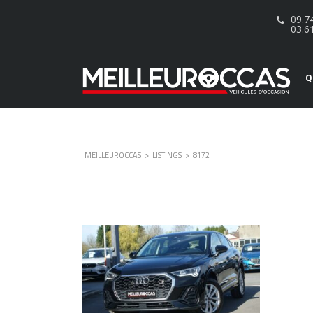
09.74
03.6
Q
MEILLEUROCCAS
>
LISTINGS
>
8172