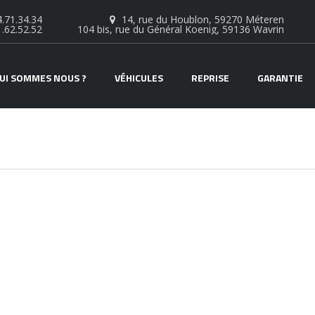
.71.34.34
14, rue du Houblon, 59270 Méteren
1.62.52.52
104 bis, rue du Général Koenig, 59136 Wavrin
UI SOMMES NOUS ?
VÉHICULES
REPRISE
GARANTIE