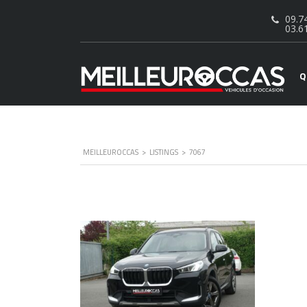
09.74
03.6
Q
MEILLEUROCCAS
>
LISTINGS
>
7067