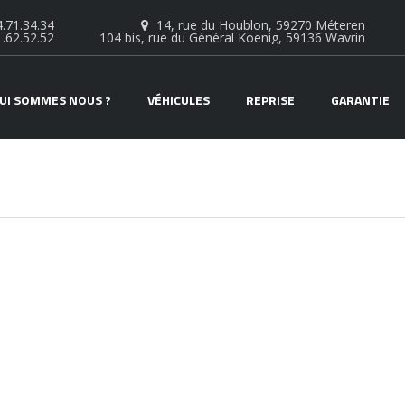
.71.34.34
14, rue du Houblon, 59270 Méteren
1.62.52.52
104 bis, rue du Général Koenig, 59136 Wavrin
UI SOMMES NOUS ?
VÉHICULES
REPRISE
GARANTIE