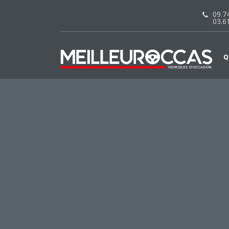
09.74
03.6
Q