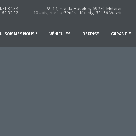
.71.34.34
14, rue du Houblon, 59270 Méteren
1.62.52.52
104 bis, rue du Général Koenig, 59136 Wavrin
UI SOMMES NOUS ?
VÉHICULES
REPRISE
GARANTIE