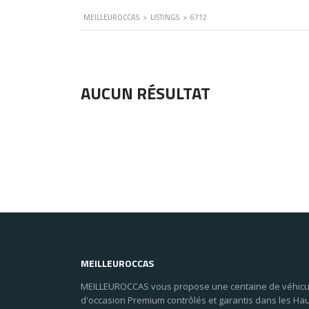
MEILLEUROCCAS
>
LISTINGS
>
6712
AUCUN RÉSULTAT
MEILLEUROCCAS
MEILLEUROCCAS vous propose une centaine de véhicu
d'occasion Premium contrôlés et garantis dans les Ha