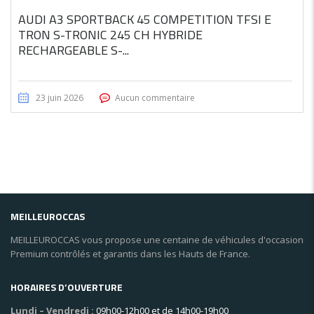
AUDI A3 SPORTBACK 45 COMPETITION TFSI E
TRON S-TRONIC 245 CH HYBRIDE
RECHARGEABLE S-...
23 juin 2026
Aucun commentaire
MEILLEUROCCAS
MEILLEUROCCAS vous propose une centaine de véhicules d'occasion
Premium contrôlés et garantis dans les Hauts de France.
HORAIRES D’OUVERTURE
Lundi – Vendredi :
09h00-12h00 et de 14h00-19h00