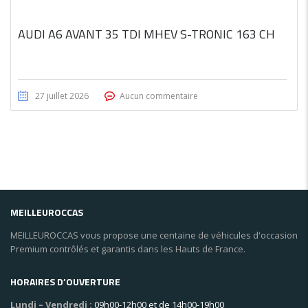
AUDI A6 AVANT 35 TDI MHEV S-TRONIC 163 CH
27 juillet 2026
Aucun commentaire
MEILLEUROCCAS
MEILLEUROCCAS vous propose une centaine de véhicules d'occasion
Premium contrôlés et garantis dans les Hauts de France.
HORAIRES D’OUVERTURE
Lundi – Vendredi :
09h00-12h00 et de 14h00-19h00