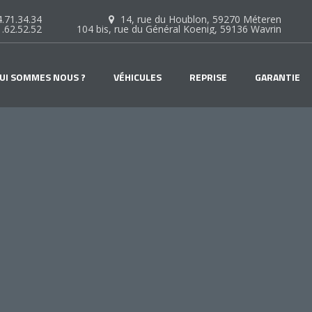
.71.34.34
14, rue du Houblon, 59270 Méteren
1.62.52.52
104 bis, rue du Général Koenig, 59136 Wavrin
UI SOMMES NOUS ?
VÉHICULES
REPRISE
GARANTIE