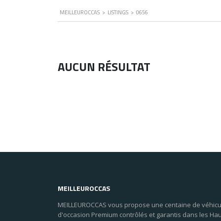
MEILLEUROCCAS
>
LISTINGS
>
0656
AUCUN RÉSULTAT
MEILLEUROCCAS
MEILLEUROCCAS vous propose une centaine de véhicu
d'occasion Premium contrôlés et garantis dans les Ha