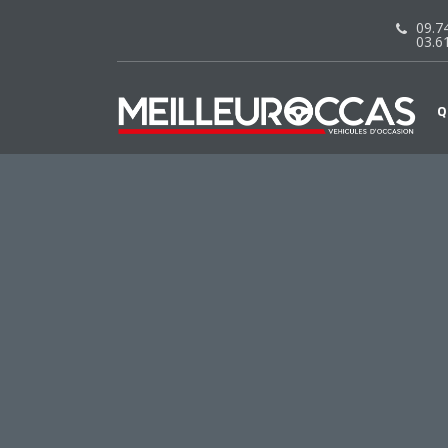
09.74
03.6
Q