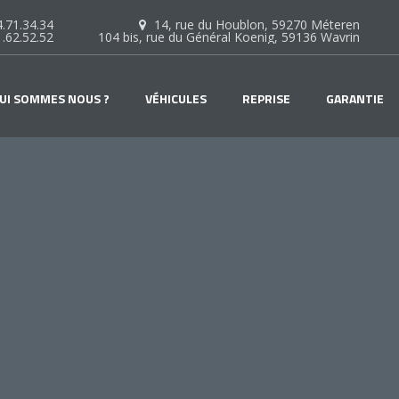
.71.34.34
14, rue du Houblon, 59270 Méteren
1.62.52.52
104 bis, rue du Général Koenig, 59136 Wavrin
UI SOMMES NOUS ?
VÉHICULES
REPRISE
GARANTIE