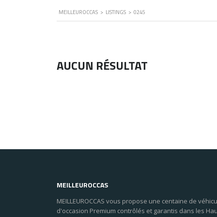
MEILLEUROCCAS
>
LISTINGS
>
0245
AUCUN RÉSULTAT
MEILLEUROCCAS
MEILLEUROCCAS vous propose une centaine de véhicu
d'occasion Premium contrôlés et garantis dans les Ha