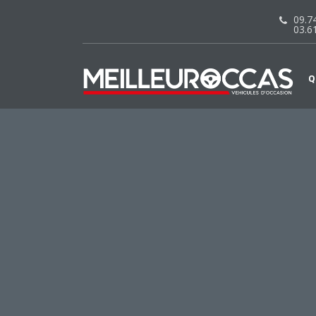
09.74
03.6
Q