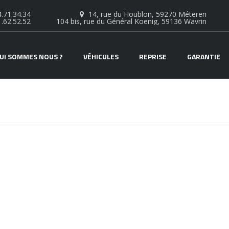
.71.34.34
14, rue du Houblon, 59270 Méteren
1.62.52.52
104 bis, rue du Général Koenig, 59136 Wavrin
UI SOMMES NOUS ?
VÉHICULES
REPRISE
GARANTIE