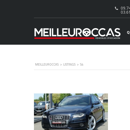
09.74
03.6
Q
MEILLEUROCCAS
>
LISTINGS
>
S4