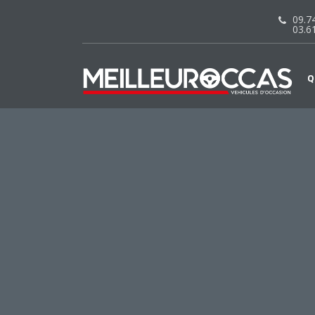
09.74
03.6
Q