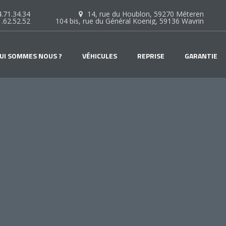
.71.34.34
14, rue du Houblon, 59270 Méteren
1.62.52.52
104 bis, rue du Général Koenig, 59136 Wavrin
UI SOMMES NOUS ?
VÉHICULES
REPRISE
GARANTIE