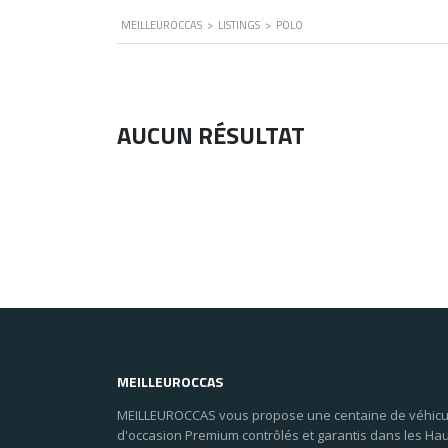
MEILLEUROCCAS
>
LISTINGS
>
POLO
AUCUN RÉSULTAT
MEILLEUROCCAS
MEILLEUROCCAS vous propose une centaine de véhicu
d'occasion Premium contrôlés et garantis dans les Ha