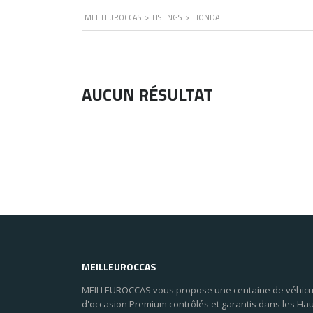
MEILLEUROCCAS
>
LISTINGS
>
HONDA
AUCUN RÉSULTAT
MEILLEUROCCAS
MEILLEUROCCAS vous propose une centaine de véhicu
d'occasion Premium contrôlés et garantis dans les Ha