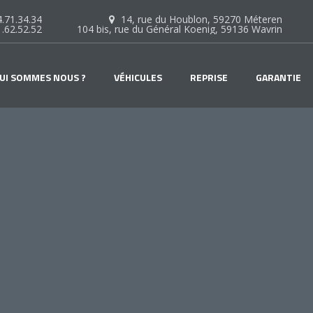
.71.34.34
14, rue du Houblon, 59270 Méteren
1.62.52.52
104 bis, rue du Général Koenig, 59136 Wavrin
UI SOMMES NOUS ?
VÉHICULES
REPRISE
GARANTIE