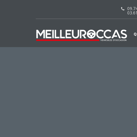
09.74
03.6
Q