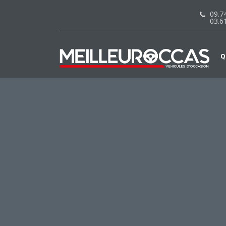
09.74
03.6
Q