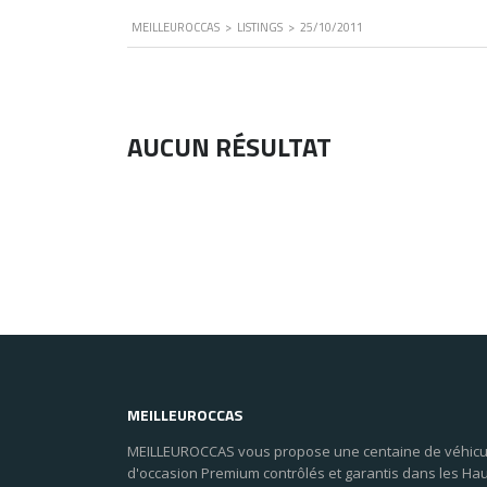
MEILLEUROCCAS
>
LISTINGS
>
25/10/2011
AUCUN RÉSULTAT
MEILLEUROCCAS
MEILLEUROCCAS vous propose une centaine de véhicu
d'occasion Premium contrôlés et garantis dans les Ha