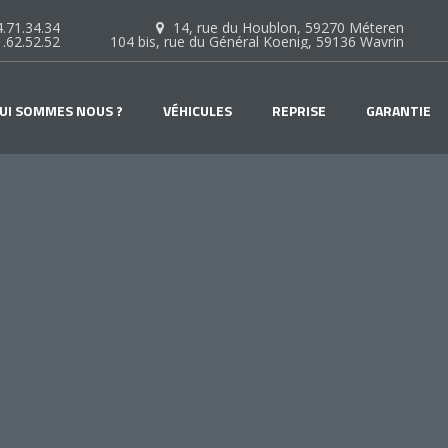
.71.34.34
14, rue du Houblon, 59270 Méteren
1.62.52.52
104 bis, rue du Général Koenig, 59136 Wavrin
UI SOMMES NOUS ?
VÉHICULES
REPRISE
GARANTIE