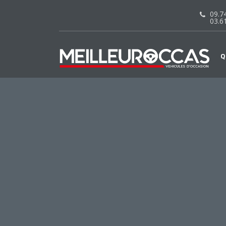
09.74
03.6
Q