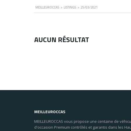
MEILLEUROCCAS
>
LISTINGS
>
25/03/2021
AUCUN RÉSULTAT
MEILLEUROCCAS
MEILLEUROCCAS vous propose une centaine de véhicu
d'occasion Premium contrôlés et garantis dans les Ha