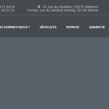
.71.34.34
14, rue du Houblon, 59270 Méteren
1.62.52.52
104 bis, rue du Général Koenig, 59136 Wavrin
UI SOMMES NOUS ?
VÉHICULES
REPRISE
GARANTIE