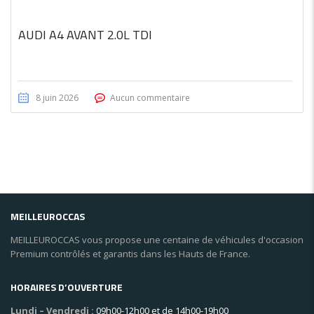
AUDI A4 AVANT 2.0L TDI
8 juin 2026
Aucun commentaire
MEILLEUROCCAS
MEILLEUROCCAS vous propose une centaine de véhicules d'occasion
Premium contrôlés et garantis dans les Hauts de France.
HORAIRES D’OUVERTURE
Lundi – Vendredi :
09h00-12h00 et de 14h00-19h00