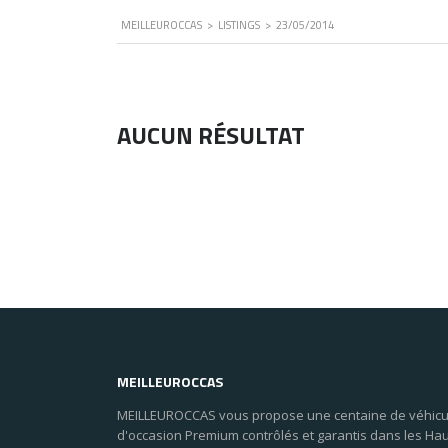
MEILLEUROCCAS
>
LISTINGS
>
23/05/2014
AUCUN RÉSULTAT
MEILLEUROCCAS
MEILLEUROCCAS vous propose une centaine de véhicu
d'occasion Premium contrôlés et garantis dans les Ha