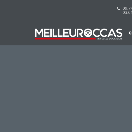
09.74
03.6
Q