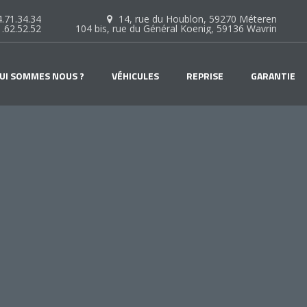
.71.34.34
14, rue du Houblon, 59270 Méteren
1.62.52.52
104 bis, rue du Général Koenig, 59136 Wavrin
UI SOMMES NOUS ?
VÉHICULES
REPRISE
GARANTIE