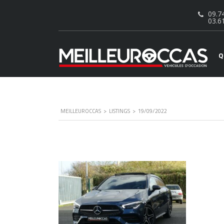
09.74
03.6
Q
MEILLEUROCCAS
>
LISTINGS
>
19/09/2022