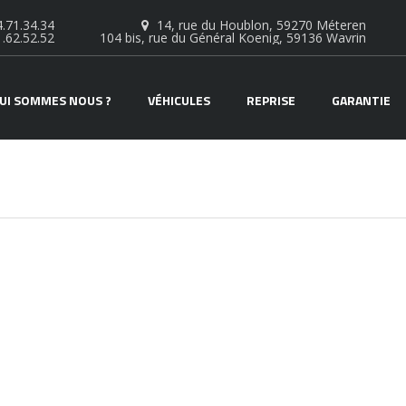
.71.34.34
14, rue du Houblon, 59270 Méteren
1.62.52.52
104 bis, rue du Général Koenig, 59136 Wavrin
UI SOMMES NOUS ?
VÉHICULES
REPRISE
GARANTIE