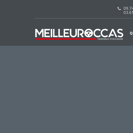
09.74
03.6
Q