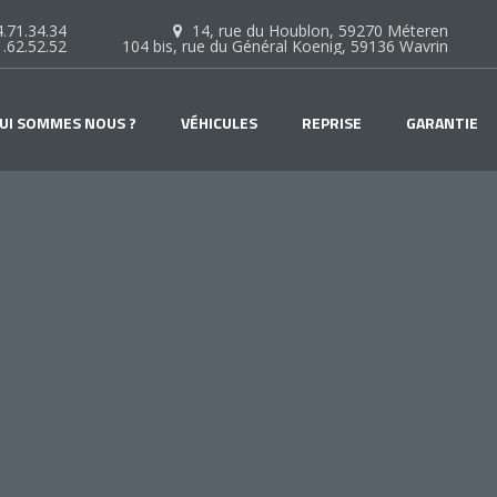
.71.34.34
14, rue du Houblon, 59270 Méteren
1.62.52.52
104 bis, rue du Général Koenig, 59136 Wavrin
UI SOMMES NOUS ?
VÉHICULES
REPRISE
GARANTIE