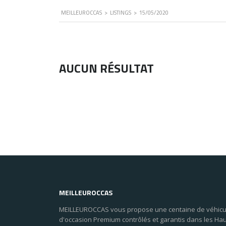
MEILLEUROCCAS
>
LISTINGS
>
15/05/2020
AUCUN RÉSULTAT
MEILLEUROCCAS
MEILLEUROCCAS vous propose une centaine de véhicu
d'occasion Premium contrôlés et garantis dans les Ha