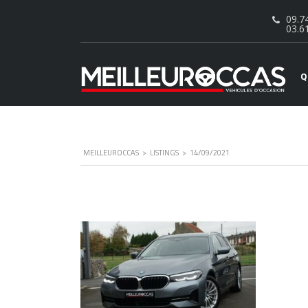
09.74
03.6
Q
MEILLEUROCCAS
>
LISTINGS
>
14/09/2021